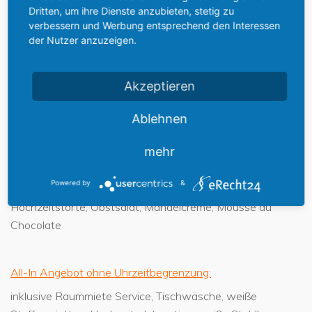
Parmaschinken, Spargelröllchen, Hähnchenmedallions,
Dritten, um ihre Dienste anzubieten, stetig zu
Variationen frischer Salate der Saison, Fischarrangement
verbessern und Werbung entsprechend den Interessen
mit Lachs, Forelle, Aal, 4 Salate nach Wahl, große
der Nutzer anzuzeigen.
Käseauswahl, Butter und Brotkorb
Warmer Teil:
Akzeptieren
Rinderfiletspitzen in Sahnesauce, Schweinefilet im
Ablehnen
Speckmantel in Rosmarinsjus, Hähnchenrouladen
Florentiner Art, Herzoginkartoffeln und Wildreismischung,
mehr
Schwenkkartoffeln, große Gemüseauswahl
Dessert:
Powered by
&
Hochzeitstorte, Obstsalat, Mandelcreme, Mousse au
Chocolate
All-In Angebot ohne Uhrzeitbegrenzung:
inklusive Raummiete Service, Tischwäsche, weiße