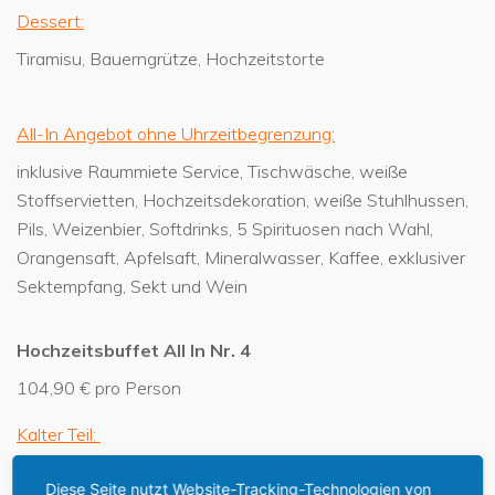
Dessert:
Tiramisu, Bauerngrütze, Hochzeitstorte
All-In Angebot ohne Uhrzeitbegrenzung:
inklusive Raummiete Service, Tischwäsche, weiße
Stoffservietten, Hochzeitsdekoration, weiße Stuhlhussen,
Pils, Weizenbier, Softdrinks, 5 Spirituosen nach Wahl,
Orangensaft, Apfelsaft, Mineralwasser, Kaffee, exklusiver
Sektempfang, Sekt und Wein
Hochzeitsbuffet All In Nr. 4
104,90 € pro Person
Kalter Teil:
Kalbsmedallions, Rostbeefröllchen, Melone mit
Diese Seite nutzt Website-Tracking-Technologien von