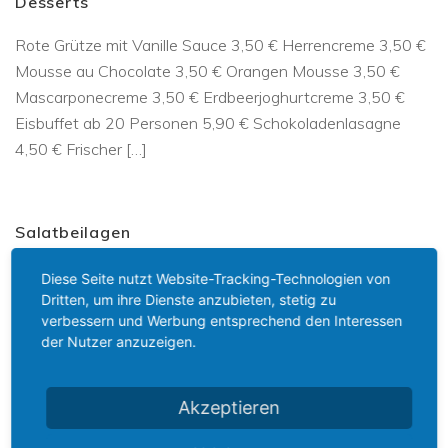
Desserts
Rote Grütze mit Vanille Sauce 3,50 € Herrencreme 3,50 €
Mousse au Chocolate 3,50 € Orangen Mousse 3,50 €
Mascarponecreme 3,50 € Erdbeerjoghurtcreme 3,50 €
Eisbuffet ab 20 Personen 5,90 € Schokoladenlasagne
4,50 € Frischer […]
Salatbeilagen
Krautsalat 2,20 € Gemischter Salat 2,60 € Kleines
Diese Seite nutzt Website-Tracking-Technologien von
Dritten, um ihre Dienste anzubieten, stetig zu
Salatbuffet mit 5 Sorten und 2 Dressings nach Wahl 3,60
verbessern und Werbung entsprechend den Interessen
€ Großes Salatbuffet mit 8 Sorten und 3 Dressings nach
der Nutzer anzuzeigen.
Wahl 4,50 € z. B. Blattsalate, Tomaten, […]
Akzeptieren