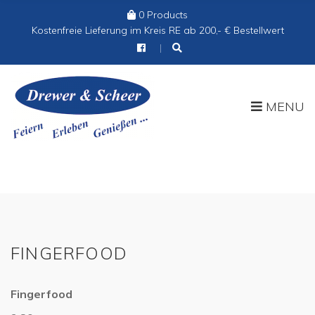
0 Products
Cart:
Kostenfreie Lieferung im Kreis RE ab 200,- € Bestellwert
MENU
FINGERFOOD
Fingerfood