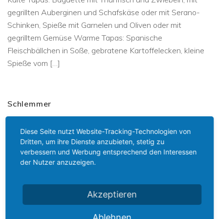
gegrillten Auberginen und Schafskäse oder mit Serano-
Schinken, Spieße mit Garnelen und Oliven oder mit
gegrilltem Gemüse Warme Tapas: Spanische
Fleischbällchen in Soße, gebratene Kartoffelecken, kleine
Spieße vom […]
Schlemmer
Warmer Teil: Spanferkelrollbraten,
Diese Seite nutzt Website-Tracking-Technologien von
Hähnchengeschnetzeltes in Sahnesoße, Rindergulasch,
Dritten, um ihre Dienste anzubieten, stetig zu
Bratkartoffeln, Spätzle, Speckböhnchen und Rotkohl,
verbessern und Werbung entsprechend den Interessen
der Nutzer anzuzeigen.
Kräuterbutter und Baguette
Akzeptieren
Ablehnen