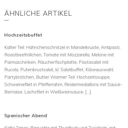
ÄHNLICHE ARTIKEL
Hochzeitsbuffet
Kalter Teil: Hähnchenschnitzel in Mandelkruste, Antipasti,
Roastbeefröllchen, Tomate mit Mozzarella, Melone mit
Parmaschinken, Räucherfischplatte, Pastasalat mit
Rucola, Putenbrustsalat, kl. Salatbuffet, Käseauswahl,
Partybrötchen, Butter Warmer Teil: Hochzeitssuppe,
Schweinefilet in Pfefferrahm, Rindermedaillons mit Sauce-
Bernaise, Lachsfilet in Weißweinsauce, […]
Spanischer Abend
Kalte Tapas: Baguette mit Thunfisch und Zwiebeln, mit