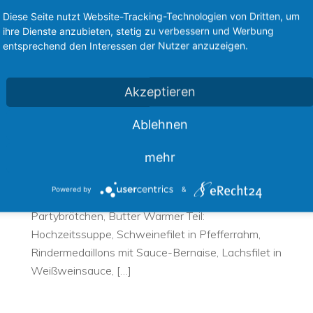
Diese Seite nutzt Website-Tracking-Technologien von Dritten, um
ihre Dienste anzubieten, stetig zu verbessern und Werbung
entsprechend den Interessen der Nutzer anzuzeigen.
Akzeptieren
Hochzeitsbuffet
S
Ablehnen
Kalter Teil: Hähnchenschnitzel in Mandelkruste,
Wa
Antipasti, Roastbeefröllchen, Tomate mit
H
mehr
it
Mozzarella, Melone mit Parmaschinken,
Ri
Räucherfischplatte, Pastasalat mit Rucola,
S
Powered by
&
,
Putenbrustsalat, kl. Salatbuffet, Käseauswahl,
B
Partybrötchen, Butter Warmer Teil:
Hochzeitssuppe, Schweinefilet in Pfefferrahm,
Rindermedaillons mit Sauce-Bernaise, Lachsfilet in
Weißweinsauce, […]