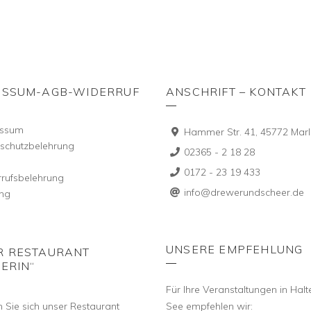
ESSUM-AGB-WIDERRUF
ANSCHRIFT – KONTAKT
essum
Hammer Str. 41, 45772 Marl
schutzbelehrung
02365 - 2 18 28
0172 - 23 19 433
rufsbelehrung
info@drewerundscheer.de
ng
UNSERE EMPFEHLUNG
R RESTAURANT
ERIN“
Für Ihre Veranstaltungen in Hal
 Sie sich unser Restaurant
See empfehlen wir: