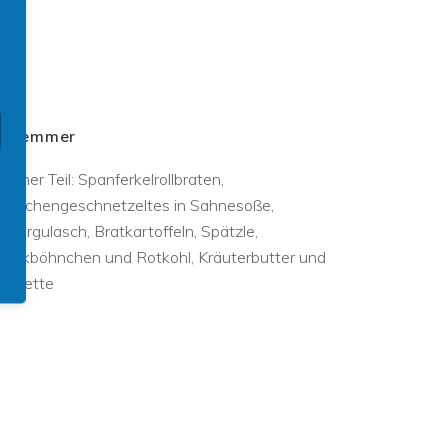
chlemmer
rmer Teil: Spanferkelrollbraten,
ähnchengeschnetzeltes in Sahnesoße,
ndergulasch, Bratkartoffeln, Spätzle,
peckböhnchen und Rotkohl, Kräuterbutter und
aguette