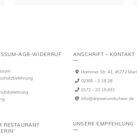
ESSUM-AGB-WIDERRUF
ANSCHRIFT – KONTAKT
essum
Hammer Str. 41, 45772 Marl
schutzbelehrung
02365 - 2 18 28
0172 - 23 19 433
rufsbelehrung
info@drewerundscheer.de
ng
UNSERE EMPFEHLUNG
R RESTAURANT
ERIN“