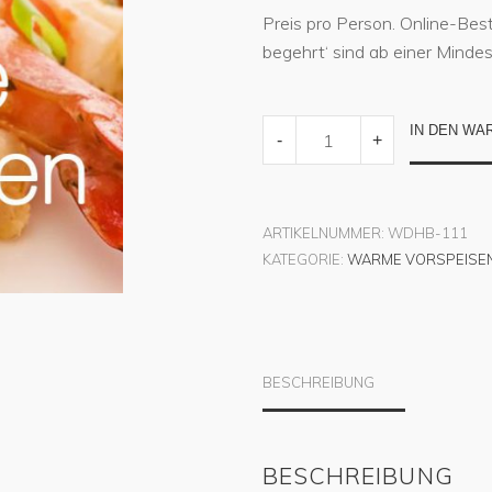
Preis pro Person. Online-Be
begehrt‘ sind ab einer Minde
GEMÜSEGRATIN
IN DEN WA
-
+
QUANTITY
ARTIKELNUMMER:
WDHB-111
KATEGORIE:
WARME VORSPEISE
BESCHREIBUNG
BESCHREIBUNG