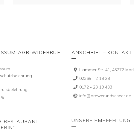
ESSUM-AGB-WIDERRUF
ANSCHRIFT – KONTAKT
essum
Hammer Str. 41, 45772 Marl
schutzbelehrung
02365 - 2 18 28
0172 - 23 19 433
rufsbelehrung
info@drewerundscheer.de
ng
UNSERE EMPFEHLUNG
R RESTAURANT
ERIN“