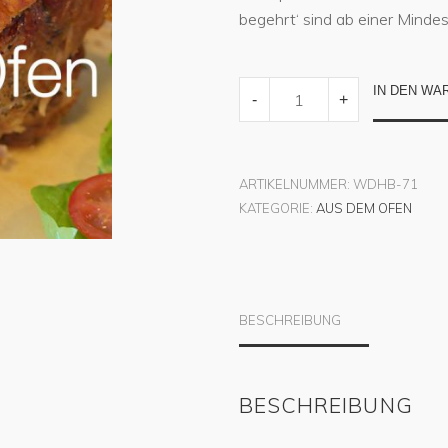
begehrt‘ sind ab einer Minde
SCHWEINEBRATEN
IN DEN WA
-
+
QUANTITY
ARTIKELNUMMER:
WDHB-71
KATEGORIE:
AUS DEM OFEN
BESCHREIBUNG
BESCHREIBUNG