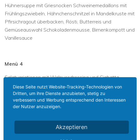
Hühnersuppe mit Griesnocken Schweinemedaillons mit
Frühlingszwiebeln, Hähnchenschnitzel in Mandelkruste mit
Pfirsichragout überbacken, Rösti, Butterreis und
Gemüseauswahl Schokoladenmousse, Birnenkompott und
Vanillesauce
Menü 4
Salatvariationen mit Walnussdressing und Ciabatta
Broccolicremesuppe mit Garnelen Kalbsmedaillons in
Diese Seite nutzt Website-Tracking-Technologien von
Salbensauce, Schweinefiletstreifen in Pilzrahm,
Dritten, um ihre Dienste anzubieten, stetig zu
verbessern und Werbung entsprechend den Interessen
Herzoginkartoffeln, Schupfnudeln, Bohnenbündchen und
der Nutzer anzuzeigen.
Schwarzwurzeln Mascarponecreme mit Amarenakirschen
Akzeptieren