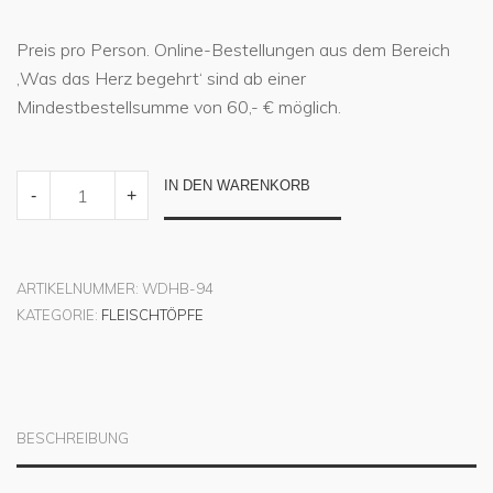
Preis pro Person. Online-Bestellungen aus dem Bereich
‚Was das Herz begehrt‘ sind ab einer
Mindestbestellsumme von 60,- € möglich.
GESCHNETZELTES
IN DEN WARENKORB
-
+
ZÜRICHER
ART
QUANTITY
ARTIKELNUMMER:
WDHB-94
KATEGORIE:
FLEISCHTÖPFE
BESCHREIBUNG