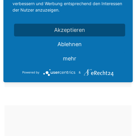
verbessern und Werbung entsprechend den Interessen
der Nutzer anzuzeigen.
Akzeptieren
Ablehnen
Fleischtöpfe
FILETTOPF ART DES HAUSES
mehr
8,50
€
incl. MwSt.
Powered by
&
IN DEN WARENKORB