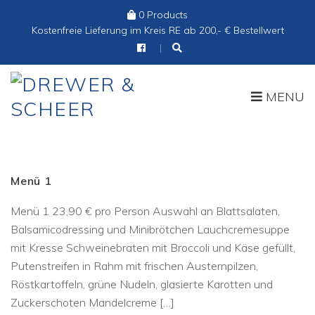
0 Products
Cart:
Kostenfreie Lieferung im Kreis RE ab 200,- € Bestellwert
MENU
Menü 1
Menü 1 23,90 € pro Person Auswahl an Blattsalaten,
Balsamicodressing und Minibrötchen Lauchcremesuppe
mit Kresse Schweinebraten mit Broccoli und Käse gefüllt,
Putenstreifen in Rahm mit frischen Austernpilzen,
Röstkartoffeln, grüne Nudeln, glasierte Karotten und
Zuckerschoten Mandelcreme […]