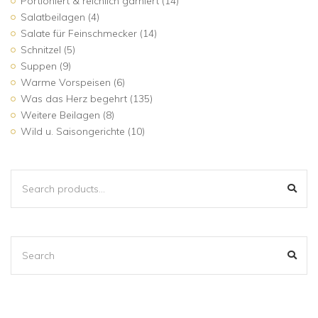
Portioniert & reichlich garniert
(14)
Salatbeilagen
(4)
Salate für Feinschmecker
(14)
Schnitzel
(5)
Suppen
(9)
Warme Vorspeisen
(6)
Was das Herz begehrt
(135)
Weitere Beilagen
(8)
Wild u. Saisongerichte
(10)
SEARCH
SEA
FOR:
SEARCH
SEA
FOR: