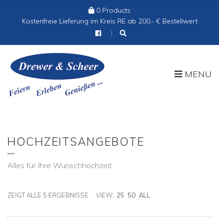
0 Products
Cart:
Kostenfreie Lieferung im Kreis RE ab 200,- € Bestellwert
MENU
HOCHZEITSANGEBOTE
Alles für Ihre Wunschhochzeit
ZEIGT ALLE 5 ERGEBNISSE
VIEW:
25
50
ALL