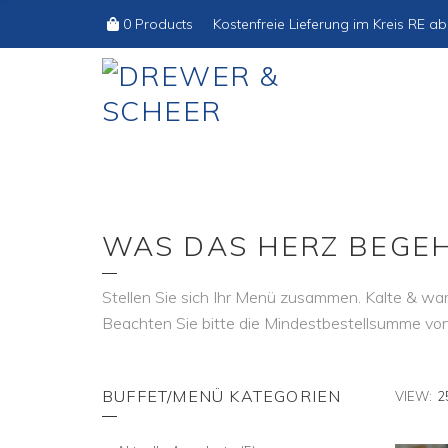
Shopping
Cart:
0 Products
Kostenfreie Lieferung im Kreis RE ab
WAS DAS HERZ BEGE
Stellen Sie sich Ihr Menü zusammen. Kalte & wa
Beachten Sie bitte die Mindestbestellsumme von 
BUFFET/MENÜ KATEGORIEN
VIEW:
2