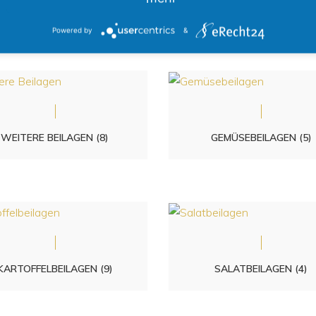
AUS DEM OFEN
(10)
WILD U. SAISONGERICHTE
Powered by
&
WEITERE BEILAGEN
(8)
GEMÜSEBEILAGEN
(5)
KARTOFFELBEILAGEN
(9)
SALATBEILAGEN
(4)