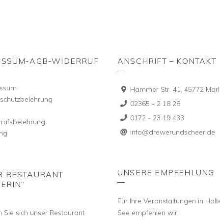
ESSUM-AGB-WIDERRUF
ANSCHRIFT – KONTAKT
essum
Hammer Str. 41, 45772 Marl
schutzbelehrung
02365 - 2 18 28
0172 - 23 19 433
rufsbelehrung
info@drewerundscheer.de
ng
UNSERE EMPFEHLUNG
R RESTAURANT
ERIN“
Für Ihre Veranstaltungen in Hal
 Sie sich unser Restaurant
See empfehlen wir: