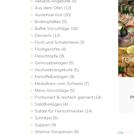
Aktuelle Angebote
(5)
Aus dem Ofen
(10)
Ausleihservice
(20)
Bratenplatten
(5)
Buffet-Vorschläge
(16)
Desserts
(13)
Fisch und Schalentiere
(3)
Fischgerichte
(4)
Fleischtöpfe
(9)
Gemüsebeilagen
(5)
Hochzeitsangebote
(5)
Kartoffelbeilagen
(9)
Medaillons vom Schwein
(7)
Menü-Vorschläge
(5)
Portioniert & reichlich garniert
(14)
P
Salatbeilagen
(4)
Salate für Feinschmecker
(14)
Schnitzel
(5)
Suppen
(9)
Warme Vorspeisen
(6)